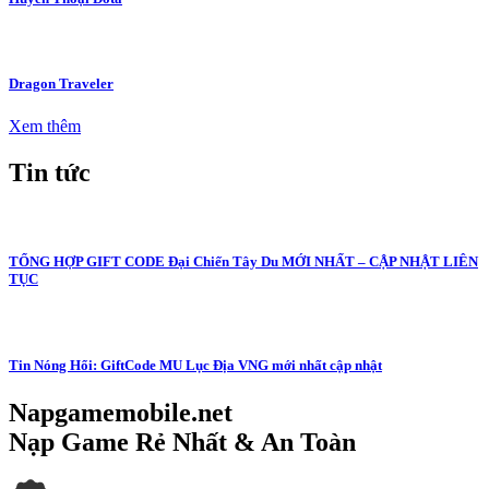
Dragon Traveler
Xem thêm
Tin tức
TỔNG HỢP GIFT CODE Đại Chiến Tây Du MỚI NHẤT – CẬP NHẬT LIÊN
TỤC
Tin Nóng Hổi: GiftCode MU Lục Địa VNG mới nhất cập nhật
Napgamemobile.net
Nạp Game Rẻ Nhất & An Toàn