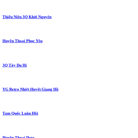
Thiếu Niên 3Q Khởi Nguyên
Huyền Thoại Phục Yêu
3Q Tây Du Hí
YG Retro Nhiệt Huyết Giang Hồ
Tam Quốc Luân Hồi
Huyền Thoại Dota