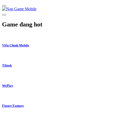
Skip
to
content
Game đang hot
Viễn Chinh Mobile
Tiktok
WePlay
Figure Fantasy