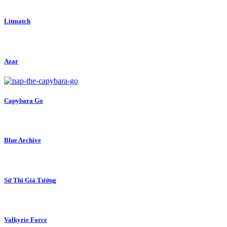
Litmatch
Azar
Capybara Go
Blue Archive
Sử Thi Giả Tưởng
Valkyrie Force